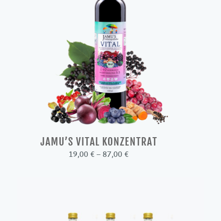
JAMU’S VITAL KONZENTRAT
Preisspanne:
19,00
€
–
87,00
€
19,00 €
bis
87,00 €