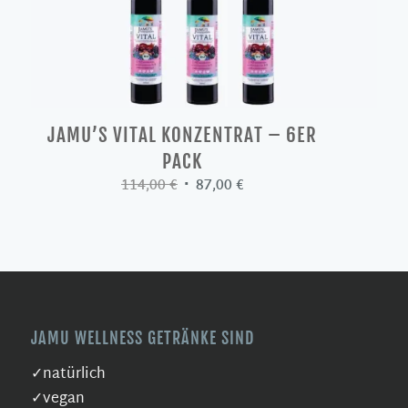
JAMU’S VITAL KONZENTRAT – 6ER
PACK
Ursprünglicher
Aktueller
114,00
€
87,00
€
Preis
Preis
war:
ist:
114,00 €
87,00 €.
JAMU WELLNESS GETRÄNKE SIND
✓natürlich
✓vegan