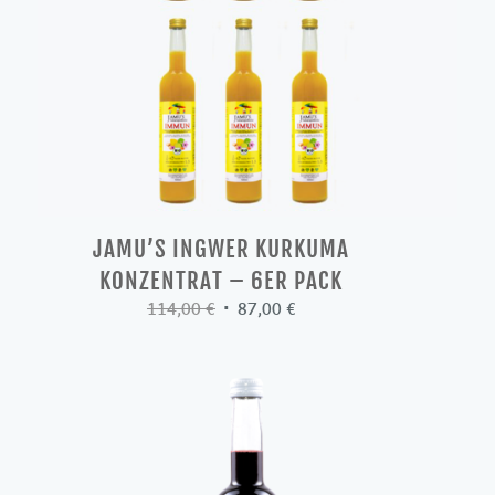
JAMU’S INGWER KURKUMA
KONZENTRAT – 6ER PACK
Ursprünglicher
Aktueller
114,00
€
87,00
€
Preis
Preis
war:
ist:
114,00 €
87,00 €.