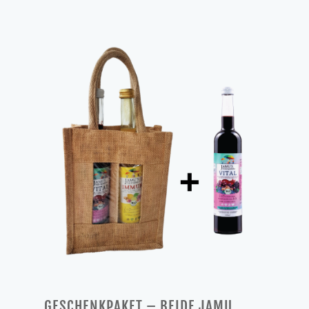
Preis
Preis
war:
ist:
57,00 €
48,00 €.
GESCHENKPAKET – BEIDE JAMU