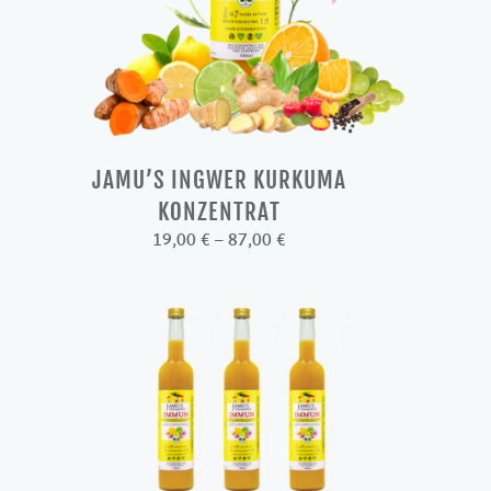
JAMU’S INGWER KURKUMA
KONZENTRAT
Preisspanne:
19,00
€
–
87,00
€
19,00 €
bis
87,00 €