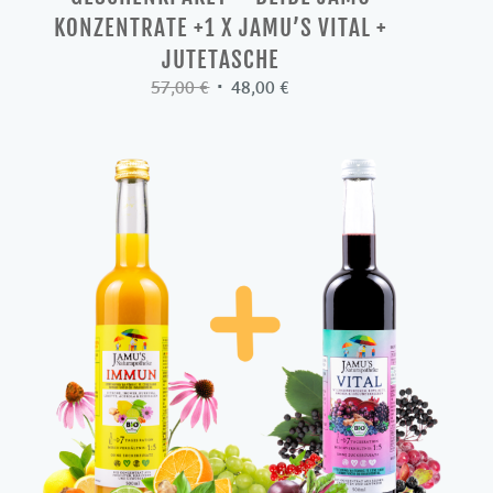
KONZENTRATE +1 X JAMU’S VITAL +
JUTETASCHE
Ursprünglicher
Aktueller
57,00
€
48,00
€
Preis
Preis
war:
ist:
57,00 €
48,00 €.