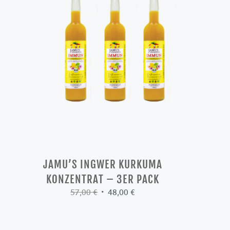
JAMU’S INGWER KURKUMA
KONZENTRAT – 3ER PACK
Ursprünglicher
Aktueller
57,00
€
48,00
€
Preis
Preis
war:
ist:
57,00 €
48,00 €.