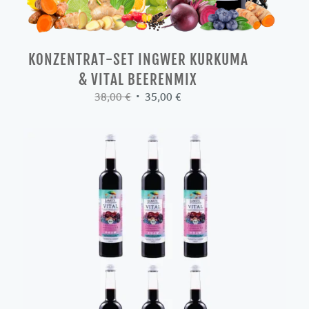
KONZENTRAT-SET INGWER KURKUMA
& VITAL BEERENMIX
Ursprünglicher
Aktueller
38,00
€
35,00
€
Preis
Preis
war:
ist:
38,00 €
35,00 €.