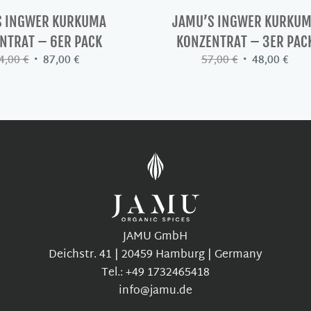
S INGWER KURKUMA
JAMU’S INGWER KURKU
NTRAT – 6ER PACK
KONZENTRAT – 3ER PAC
Ursprünglicher
Aktueller
Ursprüngliche
Aktu
4,00
€
87,00
€
57,00
€
48,00
€
Preis
Preis
Preis
Prei
war:
ist:
war:
ist:
114,00 €
87,00 €.
57,00 €
48,0
JAMU GmbH
Deichstr. 41 | 20459 Hamburg | Germany
Tel.: +49 1732465418
info@jamu.de