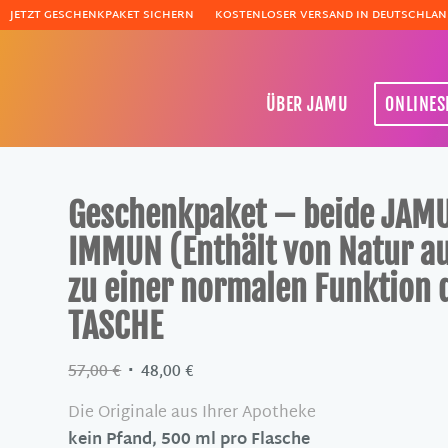
JETZT GESCHENKPAKET SICHERN
KOSTENLOSER VERSAND IN DEUTSCHLAN
ÜBER JAMU
ONLINE
Geschenkpaket – beide JAMU
IMMUN (Enthält von Natur aus
zu einer normalen Funktion 
TASCHE
Ursprünglicher
Aktueller
57,00
€
48,00
€
Preis
Preis
Die Originale aus Ihrer Apotheke
war:
ist:
kein Pfand, 500 ml pro Flasche
57,00 €
48,00 €.