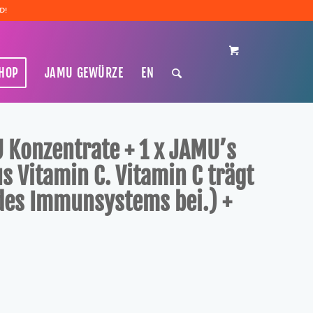
D!
SHOP
JAMU GEWÜRZE
EN
 Konzentrate + 1 x JAMU’s
 Vitamin C. Vitamin C trägt
des Immunsystems bei.) +