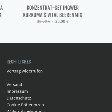
MA
KONZENTRAT-SET INGWER
K
KURKUMA & VITAL BEERENMIX
r
eller
Ursprünglicher
Aktueller
38,00
€
35,00
€
s
Preis
Preis
war:
ist:
0 €.
38,00 €
35,00 €.
RECHTLICHES
Vertrag widerrufen
Versand
Impressum
Datenschutz
Cookie Präferenzen