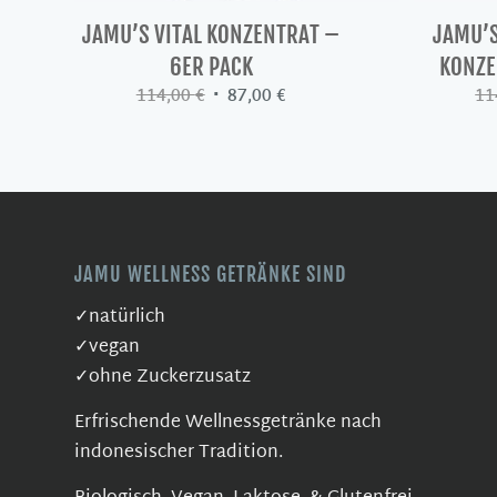
JAMU’S VITAL KONZENTRAT –
JAMU’
6ER PACK
KONZE
Ursprünglicher
Aktueller
114,00
€
87,00
€
11
Preis
Preis
war:
ist:
114,00 €
87,00 €.
JAMU WELLNESS GETRÄNKE SIND
✓natürlich
✓vegan
✓ohne Zuckerzusatz
Erfrischende Wellnessgetränke nach
indonesischer Tradition.