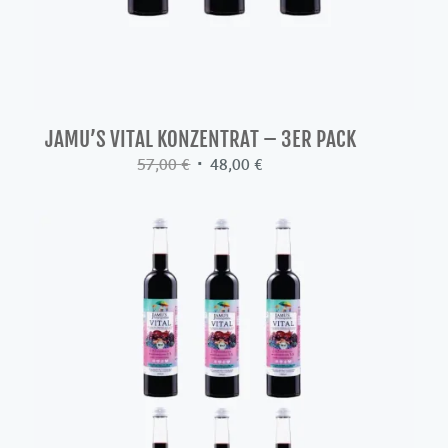
JAMU’S VITAL KONZENTRAT – 3ER PACK
Ursprünglicher
Aktueller
57,00
€
48,00
€
Preis
Preis
war:
ist:
57,00 €
48,00 €.