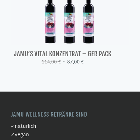
JAMU’S VITAL KONZENTRAT – 6ER PACK
Ursprünglicher
Aktueller
114,00
€
87,00
€
Preis
Preis
war:
ist:
114,00 €
87,00 €.
JAMU WELLNESS GETRÄNKE SIND
✓natürlich
✓vegan