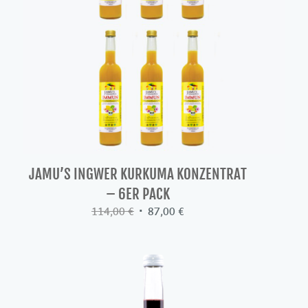
JAMU’S INGWER KURKUMA KONZENTRAT
– 6ER PACK
Ursprünglicher
Aktueller
114,00
€
87,00
€
Preis
Preis
war:
ist:
114,00 €
87,00 €.