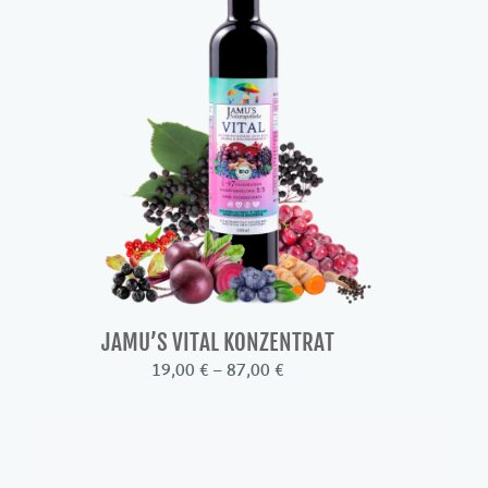
JAMU’S VITAL KONZENTRAT
Preisspanne:
19,00
€
–
87,00
€
19,00 €
bis
87,00 €