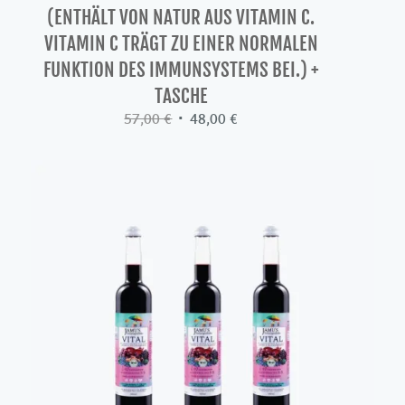
(ENTHÄLT VON NATUR AUS VITAMIN C.
VITAMIN C TRÄGT ZU EINER NORMALEN
FUNKTION DES IMMUNSYSTEMS BEI.) +
TASCHE
Ursprünglicher
Aktueller
57,00
€
48,00
€
Preis
Preis
war:
ist:
57,00 €
48,00 €.